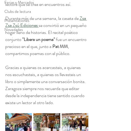
Ferias y Mercados
lectora que se crea en encuentros así.
Clubs de lectura
Durante más de una semana, la caseta de 
Zsa 
Presentaciones
Zsa Zsú Ediciones 
se convirtió en un pequeño 
Novedades
hogar lleno de historias. El recital poético 
conjunto 
"Libera un poema" 
fue un encuentro 
precioso en el que, junto a 
Pat MM
, 
compartimos poemas con el público.
Gracias a quienes os acercasteis, a quienes 
nos escuchasteis, a quienes os llevasteis un 
libro o simplemente una conversación bonita. 
Zaragoza siempre nos recuerda que editar 
desde la independencia tiene sentido cuando 
existe un lector al otro lado.