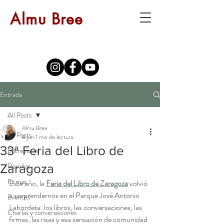
Almu Bree
Entrada
All Posts
Almu Bree
All Posts
8 jun
1 min de lectura
33ª Feria del Libro de
Entrevistas
Reseñas
Zaragoza
Firmas
Este año, la 
Feria del Libro de Zaragoza
 volvió 
a sorprendernos en el Parque José Antonio 
Eventos
Labordeta: los libros, las conversaciones, las 
Charlas y conversaciones
firmas, las risas y esa sensación de comunidad 