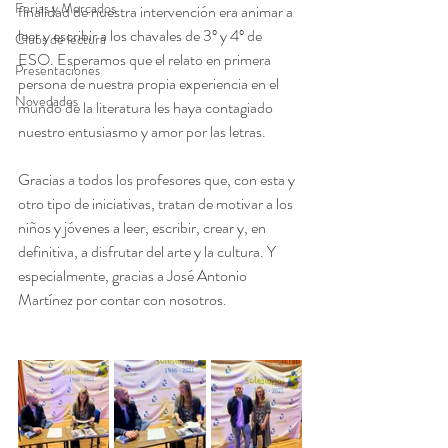
Ferias y Mercados
finalidad de nuestra intervención era animar a 
leer y escribir a los chavales de 3º y 4º de 
Clubs de lectura
ESO. Esperamos que el relato en primera 
Presentaciones
persona de nuestra propia experiencia en el 
Novedades
mundo de la literatura les haya contagiado 
nuestro entusiasmo y amor por las letras.
Gracias a todos los profesores que, con esta y 
otro tipo de iniciativas, tratan de motivar a los 
niños y jóvenes a leer, escribir, crear y, en 
definitiva, a disfrutar del arte y la cultura. Y 
especialmente, gracias a José Antonio 
Martínez por contar con nosotros.