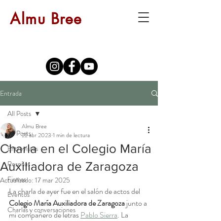
Almu Bree
Entrada
All Posts
Almu Bree
All Posts
22 abr 2023
1 min de lectura
Charla en el Colegio María
Entrevistas
Reseñas
Auxiliadora de Zaragoza
Firmas
Actualizado:
17 mar 2025
La charla de ayer fue en el salón de actos del 
Eventos
Colegio María Auxiliadora de Zaragoza
 junto a 
Charlas y conversaciones
mi compañero de letras 
Pablo Sierra
. La 