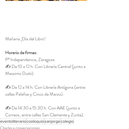
Mañana ¡Día del Libro!
Horario de firmas:
Pº Independencia, Zaragoza.
✍️ De 10 a 12 h: Con Librería Central (junto a 
Massimo Dutti).
✍️ De 12 a 14 h: Con Librería Antígona (entre 
calles Palafox y Cinco de Marzo).
✍️ De 14:30 a 15:30 h: Con AAE (junto a 
Correos, entre calles San Clemente y Zurita).
eventoliterario
cooloquio
sanjorge
colegio
Charlas y conversaciones