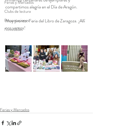
Ferias y Mercados
compartimos alegría en el Día de Aragón.
Clubs de lectura
Presentaciones
Muy pronto: Feria del Libro de Zaragoza. ¡Allí 
nos vemos!
Novedades
Ferias y Mercados