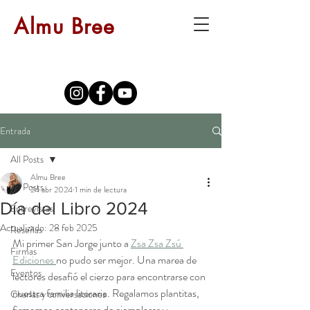
Almu Bree
Entrada
All Posts
Almu Bree
All Posts
24 abr 2024
1 min de lectura
Día del Libro 2024
Entrevistas
Actualizado:
28 feb 2025
Reseñas
Mi primer San Jorge junto a 
Zsa Zsa Zsú 
Firmas
Ediciones 
no pudo ser mejor. Una marea de 
Eventos
lectores desafió el cierzo para encontrarse con 
nuestra familia literaria. Regalamos plantitas, 
Charlas y conversaciones
firmamos centenares de ejemplares y 