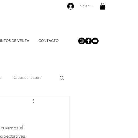
Iniciar sesión
UNTOS DE VENTA
CONTACTO
s
Clubs de lectura
í, tuvimos el 
expectativas.