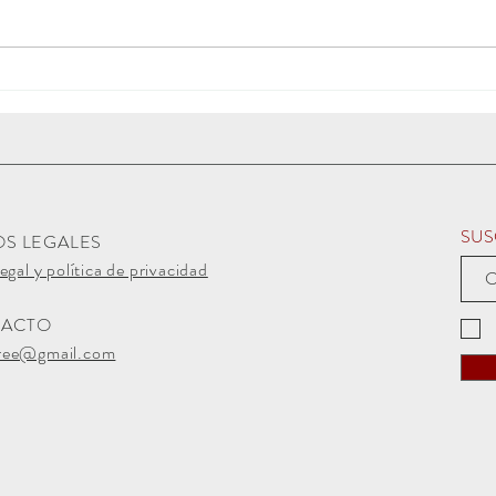
Las Bodas de Isabel Segura
2025
SUS
OS LEGALES
egal y política de privacidad
TACTO
ree@gmail.com