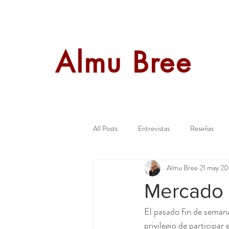
Almu Bree
All Posts
Entrevistas
Reseñas
Almu Bree
21 may 2
Presentaciones
Novedades
Mercado 
El pasado fin de semana,
privilegio de participar 