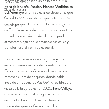
Hay ferias que poseen un brillo propio, y la
Ferias y Mercados
Feria de Brujería, Magia y Plantas Medicinales 
Clubs de lectura
del Moncayo 
es una de esas celebraciones que 
Presentaciones
cada año nos recuerda por qué volvemos. No 
es solo porque el único pueblo excomulgado 
Novedades
de España se llene de brujas —como nosotras
— cada primer sábado de julio, sino por la 
atmósfera singular que envuelve sus calles y 
transforma el día en algo especial.
Este año vivimos abrazos, lágrimas y una 
emoción serena en nuestro puesto literario. 
Conocimos a una niña maravillosa que nos 
mostró su libro de conjuros, donde había 
incluido un poema de Pat MM, y recibimos la 
visita de la bruja de honor 2026,
 Irene Vallejo
, 
que se acercó al final de la jornada con su 
amabilidad habitual. Fue uno de esos 
momentos que confirman que la literatura 