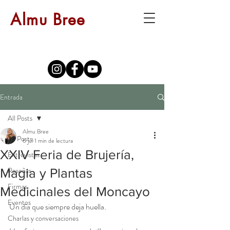
Almu Bree
Entrada
All Posts
Almu Bree
All Posts
6 jul
1 min de lectura
XXIV Feria de Brujería,
Entrevistas
Reseñas
Magia y Plantas
Firmas
Medicinales del Moncayo
Eventos
Un día que siempre deja huella.
Charlas y conversaciones