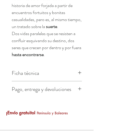
historia de amor forjada a partir de
encuentros fortuitos y bonitas
casualidades, pero es, al mismo tiempo,
un tratado sobre la
suerte
.
Dos vidas paralelas que se resisten a
confluir esquivando su destino, dos
seres que crecen por dentro y por fuera
hasta encontrarse
.
Ficha técnica
Primera edición: 2023 © Derechos de
Pago, entrega y devoluciones
edición reservados
Zsa Zsa Zsú Ediciones –
Pago, entrega y devoluciones
www.zsazsazsu.es
Pagos: Bizum, transferencia
© Almu Bree
¡Envío gratuito!
bancaria, Pay Pal o tarjeta de
Península y Baleares
Diseño de edición: Zsa Zsa Zsú Ediciones
crédito.
Recuerda que puedes
Maquetación: Zsa Zsa Zsú Ediciones
pagar con tu tarjeta de crédito a
Diseño de portada: Zsa Zsa Zsú Ediciones