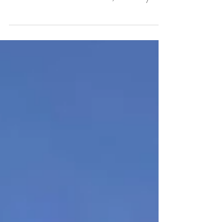
Mientras florece vivió un momento especial
en Zaragoza Florece, donde el poemario
volvió a su ciudad entre flores, lectores y
lecturas íntimas. La presentación en el
Kiosco de las Letras, acompañada por Pat
MM, fue un encuentro cálido y lleno de
emoción. Un libro que encontró su lugar
natural entre pétalos, voces y caminos
verdes.