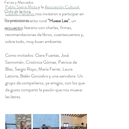
Ferias y Mercados
Pablo Sierra Mots 
y la 
Asociación Cultural 
Clubs de lectura
Castillo Peñaflor 
nos invitaron a participar en 
Presentaciones
su precioso evento rural 
"Huesa Lee"
, un 
encuentro literario con charlas, firmas, 
Novedades
recomendaciones de libros, cuentacuentos y, 
sobre todo, muy buen ambiente.
Como invitados: Clara Fuertes, José 
Sanromán, Cristinica Gómez, Patricia de 
Blas, Sergio Royo, María Ferrer, Laura 
Latorre, Belén Gonzalvo y una servidora. Un 
grupo de compañeros, ya amigos, con los que 
da gusto compartir la pasión que nos mueve: 
las letras. 