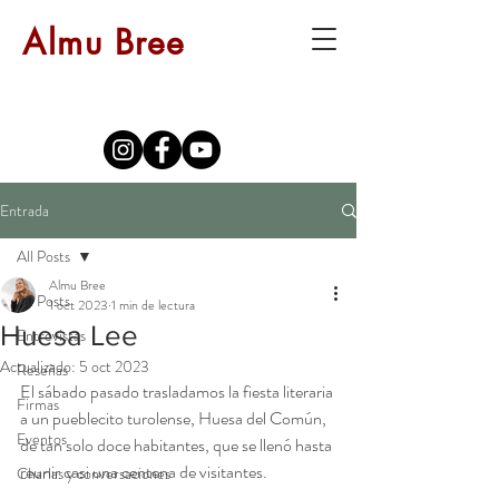
Almu Bree
Entrada
All Posts
Almu Bree
All Posts
1 oct 2023
1 min de lectura
Huesa Lee
Entrevistas
Actualizado:
5 oct 2023
Reseñas
El sábado pasado trasladamos la fiesta literaria 
Firmas
a un pueblecito turolense, Huesa del Común, 
Eventos
de tan solo doce habitantes, que se llenó hasta 
reunir casi una centena de visitantes.
Charlas y conversaciones