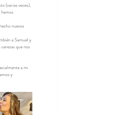
o (varias veces), 
s hemos 
hecho nuevos 
ambién a Samuel y 
s cerezas que nos 
pecialmente a mi 
mamos y 