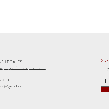
Mercado Medieval de Belchite
SUS
OS LEGALES
egal y política de privacidad
TACTO
ree@gmail.com