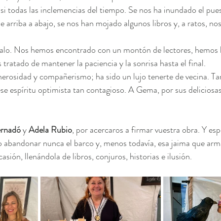
si todas las inclemencias del tiempo. Se nos ha inundado el puest
rriba a abajo, se nos han mojado algunos libros y, a ratos, no
malo. Nos hemos encontrado con un montón de lectores, hemos 
tratado de mantener la paciencia y la sonrisa hasta el final.
nerosidad y compañerismo; ha sido un lujo tenerte de vecina. T
 ese espíritu optimista tan contagioso. A Gema, por sus deliciosa
ernadó
 y 
Adela Rubio
, por acercaros a firmar vuestra obra. Y es
no abandonar nunca el barco y, menos todavía, esa jaima que ar
ión, llenándola de libros, conjuros, historias e ilusión.