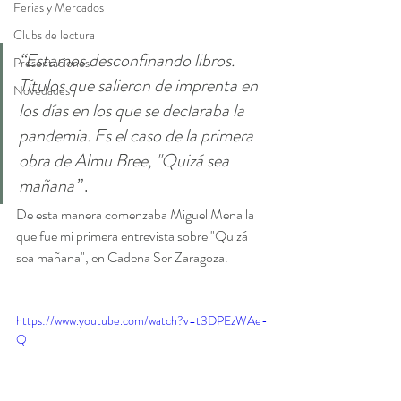
Ferias y Mercados
Clubs de lectura
“Estamos desconfinando libros. 
Presentaciones
Títulos que salieron de imprenta en 
Novedades
los días en los que se declaraba la 
pandemia. Es el caso de la primera 
obra de Almu Bree, "Quizá sea 
mañana”
 .
De esta manera comenzaba Miguel Mena la 
que fue mi primera entrevista sobre "Quizá 
sea mañana", en Cadena Ser Zaragoza.
https://www.youtube.com/watch?v=t3DPEzWAe-
Q