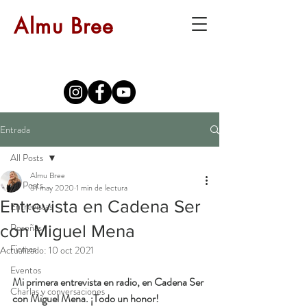
Almu Bree
Entrada
All Posts
Almu Bree
All Posts
31 may 2020
1 min de lectura
Entrevista en Cadena Ser
Entrevistas
Reseñas
con Miguel Mena
Firmas
Actualizado:
10 oct 2021
Eventos
Mi primera entrevista en radio, en Cadena Ser 
Charlas y conversaciones
con Miguel Mena. ¡Todo un honor!