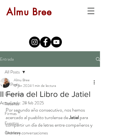
Almu Bree
Entrada
All Posts
Almu Bree
All Posts
17 jun 2024
1 min de lectura
II Feria del Libro de Jatiel
Entrevistas
Actualizado:
28 feb 2025
Reseñas
Por segundo año consecutivo, nos hemos 
Firmas
acercado al pueblito turolense de 
Jatiel
 para 
Eventos
compartir un día de letras entre compañeros y 
lectores. 
Charlas y conversaciones